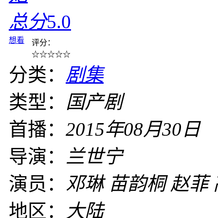
总分
5.0
想看
评分：
☆
☆
☆
☆
☆
分类：
剧集
类型：
国产剧
首播：
2015年08月30日
导演：
兰世宁
演员：
邓琳 苗韵桐 赵菲
地区：
大陆