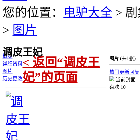
您的位置：
电驴大全
> 剧
>
图片
调皮王妃
概览
< 返回“调皮王
(共1张)
图片
详细资料
图片
热门
更新
回复
妃”的页面
历史更改
当前封面
喜欢
10