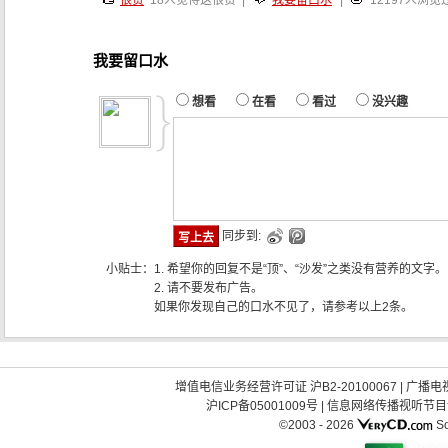
很赞
18
人觉得这很赞 |
我要留口水
|
12197人浏览
我要留口水
想看
在看
看过
没兴趣
同步到:
小贴士：
1. 希望你的回复不是“顶”、“沙发”之类没有营养的文字。
2. 请不要发布广告。
如果你发现自己的口水不见了，请参考以上2条。
增值电信业务经营许可证 沪B2-20100067
|
广播电视
沪ICP备05001009号
|
信息网络传播视听节目许可
©2003 -
2026
So