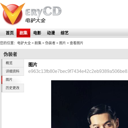
首页
剧集
电影
动漫
综艺
您的位置：
电驴大全
> 剧集 >
伪装者
>
图片
> 查看图片
伪装者
概览
图片
e963c13fb80e7bec9f7434e42c2eb9389a506be8.
详细资料
图片
历史更改