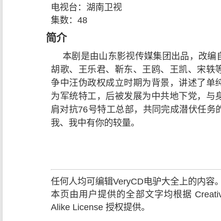
电视台：
湖南卫视
集数：
48
简介
本剧是由山东影视传媒集团出品，改编
胡歌、王乐君、靳东、王鸥、王凯、宋轶
争中汪伪政权成立时期为背景，讲述了单
为军统特工，后被发展为中共地下党，与
肩对抗76号特工总部，共同完成潜伏任务
我、我中有你的较量。
任何人均可编辑VeryCD电驴大全上的内
本页由用户提供的全部文字均根据 Creative Comm
Alike License 授权提供。