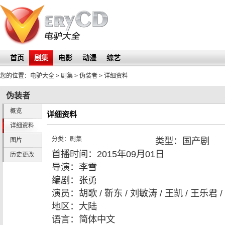
首页
剧集
电影
动漫
综艺
您的位置：
电驴大全
> 剧集 >
伪装者
> 详细资料
伪装者
概览
详细资料
详细资料
分类：
剧集
类型：
国产剧
图片
首播时间：
2015年09月01日
历史更改
导演：
李雪
编剧：
张勇
演员：
胡歌 / 靳东 / 刘敏涛 / 王凯 / 王乐君 /
地区：
大陆
语言：
简体中文