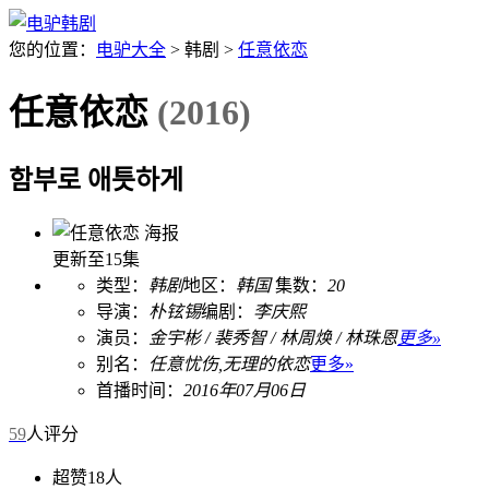
您的位置：
电驴大全
> 韩剧 >
任意依恋
任意依恋
(2016)
함부로 애틋하게
更新至15集
类型：
韩剧
地区：
韩国
集数：
20
导演：
朴铉锡
编剧：
李庆熙
演员：
金宇彬 / 裴秀智 / 林周焕 / 林珠恩
更多»
别名：
任意忧伤,无理的依恋
更多»
首播时间：
2016年07月06日
59
人评分
超赞
18人