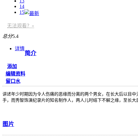
13
14
15
无法观看？»
总分
5.4
详情
简介
添加
编辑资料
留口水
讲述年少时期因为令人伤痛的恶缘而分离的两个男女，在长大后以目中无人
手，而秀智饰演纪录片的知名制作人，两人儿时结下不解之缘，至长大
图片