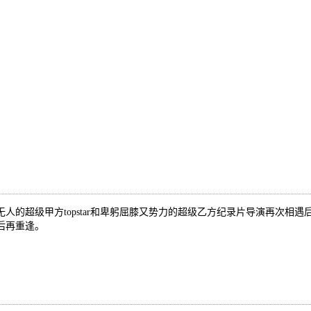
的超级甲方topstar和卑躬屈膝又势力的超级乙方纪录片导演再次相
后再重逢。