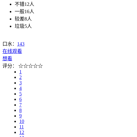
不错
12人
一般
16人
较差
8人
垃圾
5人
口水：
143
在线观看
想看
评分：
☆
☆
☆
☆
☆
1
2
3
4
5
6
7
8
9
10
11
12