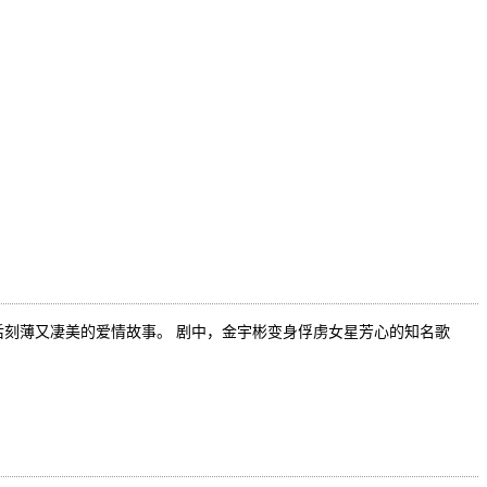
遇后刻薄又凄美的爱情故事。 剧中，金宇彬变身俘虏女星芳心的知名歌