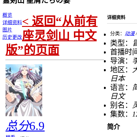
霊剣山 星屑たちの宴
概览
< 返回“从前有
详细资料
详细资料
图片
座灵剑山 中文
分类：
动漫
历史更改
类型：
版”的页面
首播时
导演：
地区：
日本
语言：
日文
别名：
集数：
1
总分
6.9
简介