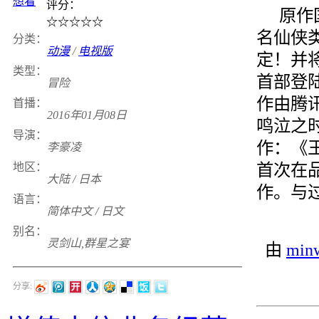
想看
评分：
原作
☆
☆
☆
☆
☆
名仙侠
分类：
动漫
/
电视版
定！并将
类型：
首部登
冒险
作由腾讯
首播：
2016年01月08日
鸣泣之
导演：
作：《
李豪凌
首次在
地区：
大陆 / 日本
作。与
语言：
简体中文 / 日文
别名：
灵剑山,群星之宴
由
min
分享: