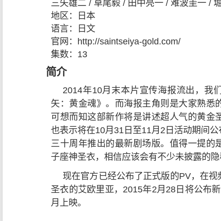
三矢雄二 / 草尾毅 / 田中亮一 / 难波圭一 /
地区：
日本
语言：
日文
官网：
http://saintseiya-gold.com/
集数：
13
简介
2014年10月末本片宣传海报流出，
矢：黄金魂》。而海报主角则是大家熟悉
可想而知这部新作将是讲述超人气的黄金
也表示将在10月31日至11月2日活动期
三十周年推出的最新剧场版。值得一提的
子座神圣衣，相信应该会有不少未披露的隐
现在官方已经公布了正式版的PV，在视
圣衣的艾欧里亚，2015年2月28日将公
月上映。