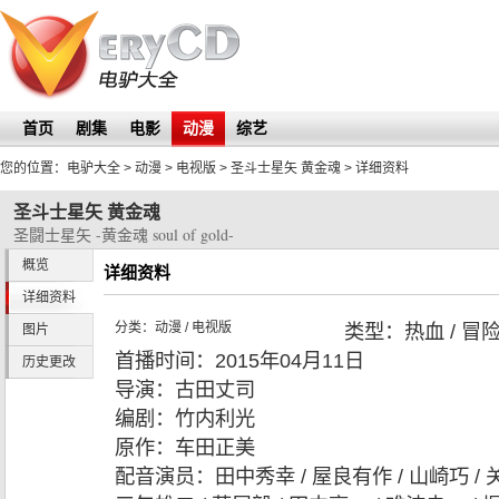
首页
剧集
电影
动漫
综艺
您的位置：
电驴大全
> 动漫 > 电视版 >
圣斗士星矢 黄金魂
> 详细资料
圣斗士星矢 黄金魂
圣闘士星矢 -黄金魂 soul of gold-
概览
详细资料
详细资料
分类：
动漫
/
电视版
类型：
热血 / 冒
图片
首播时间：
2015年04月11日
历史更改
导演：
古田丈司
编剧：
竹内利光
原作：
车田正美
配音演员：
田中秀幸 / 屋良有作 / 山崎巧 / 