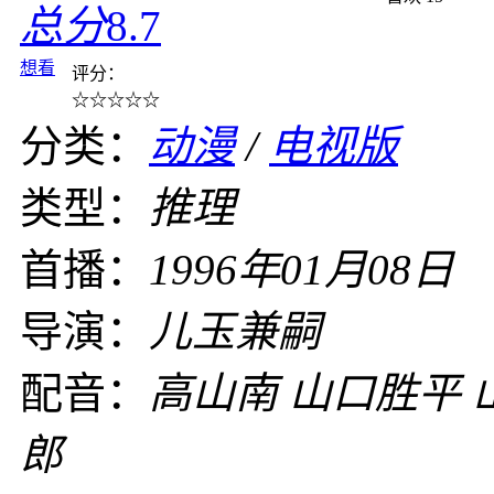
总分
8.7
想看
评分：
☆
☆
☆
☆
☆
分类：
动漫
/
电视版
类型：
推理
首播：
1996年01月08日
导演：
儿玉兼嗣
配音：
高山南 山口胜平 
郎