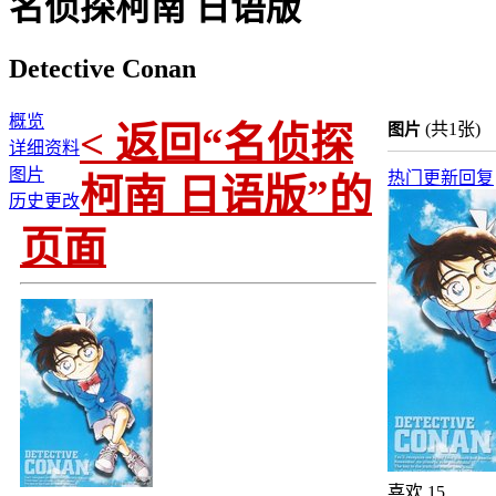
名侦探柯南 日语版
Detective Conan
概览
< 返回“名侦探
(共1张)
图片
详细资料
图片
热门
更新
回复
柯南 日语版”的
历史更改
页面
喜欢
15