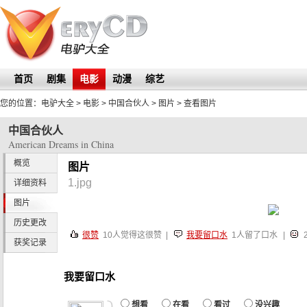
首页
剧集
电影
动漫
综艺
您的位置：
电驴大全
> 电影 >
中国合伙人
>
图片
> 查看图片
中国合伙人
American Dreams in China
概览
图片
1.jpg
详细资料
图片
历史更改
很赞
10
人觉得这很赞 |
我要留口水
1人留了口水
|
获奖记录
我要留口水
想看
在看
看过
没兴趣