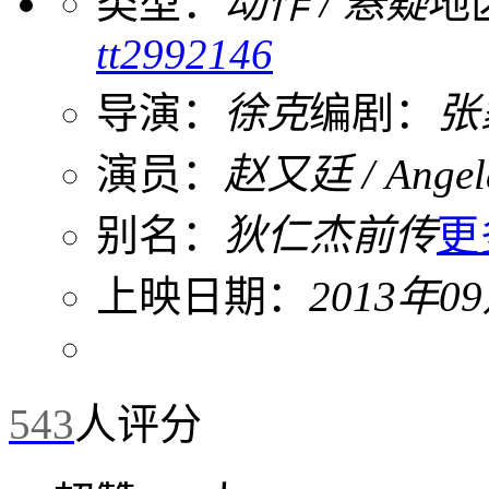
类型：
动作 / 悬疑
地
tt2992146
导演：
徐克
编剧：
张
演员：
赵又廷 / Angel
别名：
狄仁杰前传
更
上映日期：
2013年0
543
人评分