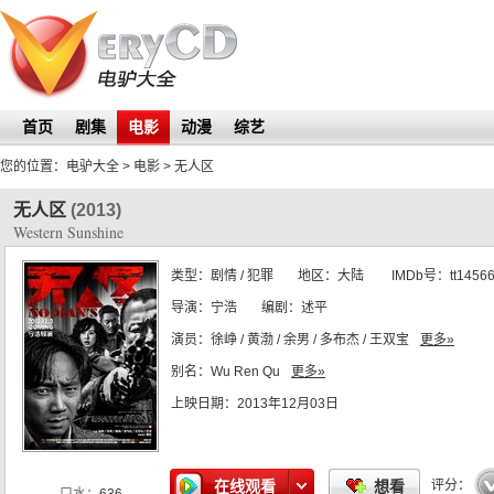
首页
剧集
电影
动漫
综艺
您的位置：
电驴大全
> 电影 >
无人区
无人区
(2013)
Western Sunshine
类型：
剧情 / 犯罪
地区：
大陆
IMDb号：
tt1456
导演：
宁浩
编剧：
述平
演员：
徐峥 / 黄渤 / 余男 / 多布杰 / 王双宝
更多»
别名：
Wu Ren Qu
更多»
上映日期：
2013年12月03日
☆
☆
☆
☆
在线观看
想看
评分：