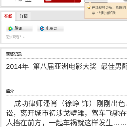
口水：
636
在线视频更新、影院购
票上线时通知我
在线
详情
腾讯
电影网
无法观看？»
获奖记录
2014年 第八届亚洲电影大奖 最佳男
简介
成功律师潘肖（徐峥 饰）刚刚出
讼，离开城市初涉戈壁滩，驾车飞驰在
人挡在前方，一起车祸就这样发生……