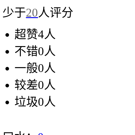
少于
20
人评分
超赞
4人
不错
0人
一般
0人
较差
0人
垃圾
0人