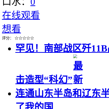
口水：
0
在线观看
想看
评分：
☆
☆
☆
☆
☆
罕见！南部战区歼11
击造型“科幻”
连通山东半岛和辽东
了我的国