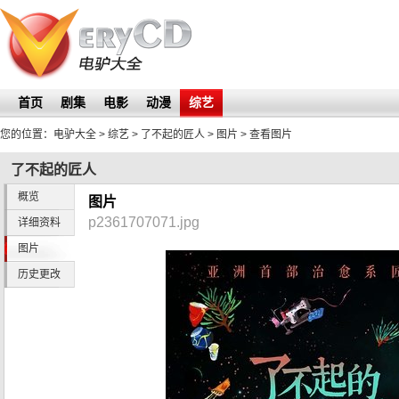
首页
剧集
电影
动漫
综艺
您的位置：
电驴大全
> 综艺 >
了不起的匠人
>
图片
> 查看图片
了不起的匠人
概览
图片
p2361707071.jpg
详细资料
图片
历史更改