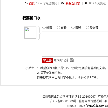
很赞
17
人觉得这很赞 |
我要留口水
|
852人浏览过
我要留口水
想看
在看
看过
没兴趣
同步到:
小贴士：
1. 希望你的回复不是“顶”、“沙发”之类没有营养的文字。
2. 请不要发布广告。
如果你发现自己的口水不见了，请参考以上2条。
增值电信业务经营许可证 沪B2-20100067
|
广播电视
沪ICP备05001009号
|
信息网络传播视听节目许可
©2003 -
2026
So