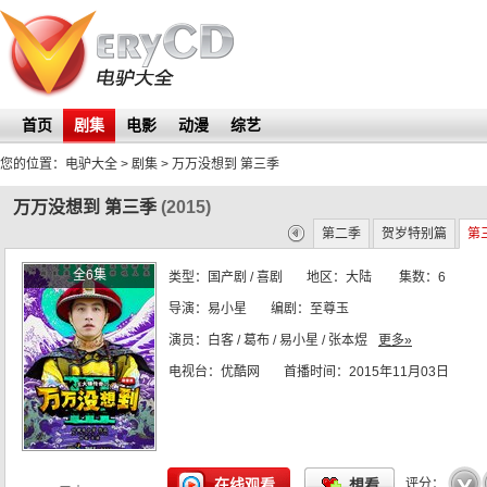
首页
剧集
电影
动漫
综艺
您的位置：
电驴大全
> 剧集 >
万万没想到 第三季
万万没想到 第三季
(2015)
第一季
贺岁版
第二季
贺岁特别篇
第
全6集
类型：
国产剧 / 喜剧
地区：
大陆
集数：
6
导演：
易小星
编剧：
至尊玉
演员：
白客 / 葛布 / 易小星 / 张本煜
更多»
电视台：
优酷网
首播时间：
2015年11月03日
☆
☆
☆
☆
☆
在线观看
想看
评分：