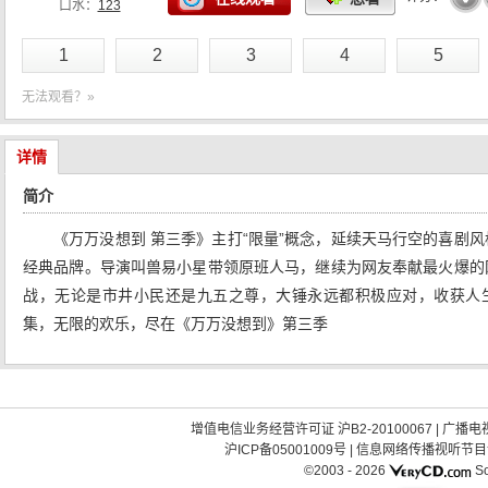
口水：
123
1
2
3
4
5
无法观看？»
详情
简介
《万万没想到 第三季》主打“限量”概念，延续天马行空的喜剧
经典品牌。导演叫兽易小星带领原班人马，继续为网友奉献最火爆的
战，无论是市井小民还是九五之尊，大锤永远都积极应对，收获人生
集，无限的欢乐，尽在《万万没想到》第三季
增值电信业务经营许可证 沪B2-20100067
|
广播电视
沪ICP备05001009号
|
信息网络传播视听节目许可
©2003 -
2026
So