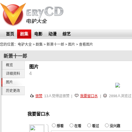
首页
剧集
电影
动漫
综艺
您的位置：
电驴大全
> 剧集 >
新萧十一郎
>
图片
> 查看图片
新萧十一郎
概览
图片
4
详细资料
图片
历史更改
很赞
13
人觉得这很赞 |
我要留口水
|
2898人浏览过
我要留口水
想看
在看
看过
没兴趣