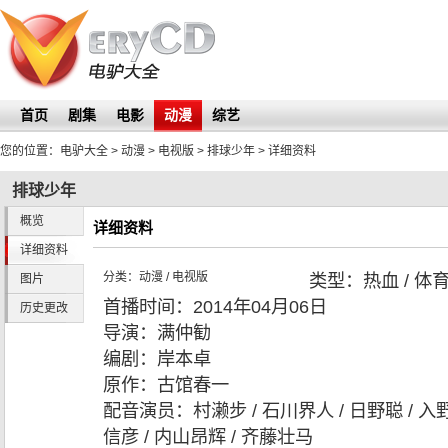
首页
剧集
电影
动漫
综艺
您的位置：
电驴大全
> 动漫 > 电视版 >
排球少年
> 详细资料
排球少年
概览
详细资料
详细资料
分类：
动漫
/
电视版
类型：
热血 / 体
图片
首播时间：
2014年04月06日
历史更改
导演：
满仲勧
编剧：
岸本卓
原作：
古馆春一
配音演员：
村濑步 / 石川界人 / 日野聪 / 入
信彦 / 内山昂辉 / 齐藤壮马