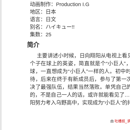
动画制作：
Production I.G
地区：
日本
语言：
日文
别名：
ハイキュー!!
集数：
25
简介
主要讲述小时候，日向翔阳从电视上看
个子在球上的英姿，简直就是个“小巨人”
球，一直想成为“小巨人”一样的人。初中
待，后来在终于有新成员后，参与了第一
决了最强队伍，结果当然落败。单凭自己
的，不是自己一人的话，或许就能看见了…
阳努力考入乌野高中，实现成为“小巨人”的
由
吐槽叔_求