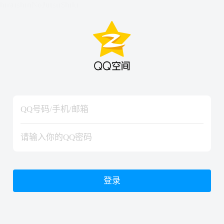
hiraishinNoJutsuShiki
hiraishinNoJutsuShiki
登录