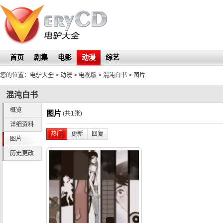
首页
剧集
电影
动漫
综艺
您的位置：
电驴大全
> 动漫 > 电视版 >
混沌白书
>
图片
混沌白书
概览
图片
(共1张)
详细资料
热门
更新
回复
图片
历史更改