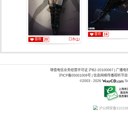
喜欢
16
喜欢
口水(
1
)
20
增值电信业务经营许可证 沪B2-20100067
|
广播电视
沪ICP备05001009号
|
信息网络传播视听节目许可
©2003 -
2026
So
沪公网安备310106