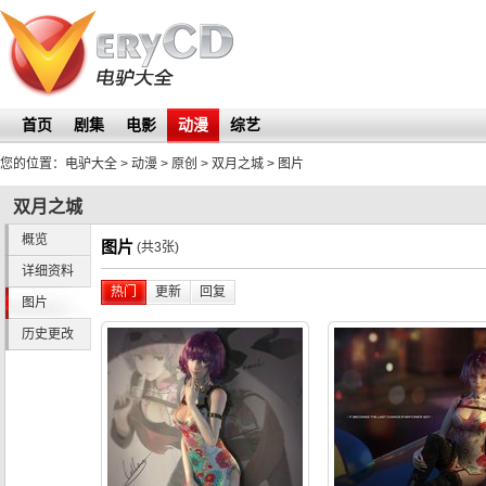
首页
剧集
电影
动漫
综艺
您的位置：
电驴大全
> 动漫 > 原创 >
双月之城
>
图片
双月之城
概览
图片
(共3张)
详细资料
热门
更新
回复
图片
历史更改